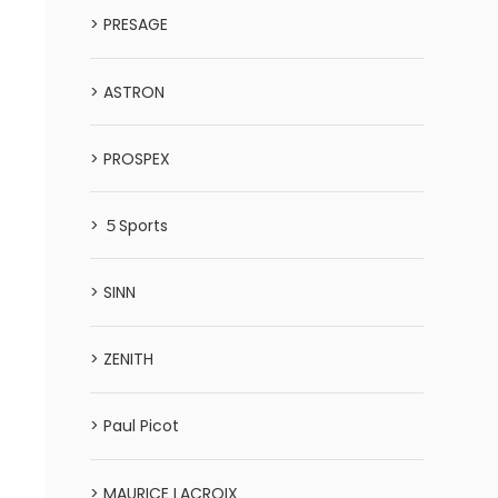
> PRESAGE
> ASTRON
> PROSPEX
> ５Sports
> SINN
> ZENITH
> Paul Picot
> MAURICE LACROIX