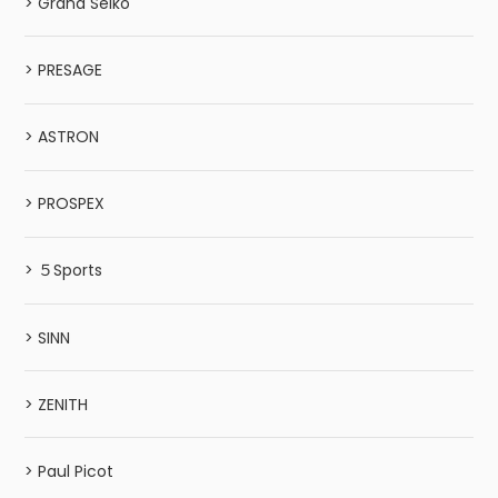
> Grand Seiko
> PRESAGE
> ASTRON
> PROSPEX
> ５Sports
> SINN
> ZENITH
> Paul Picot