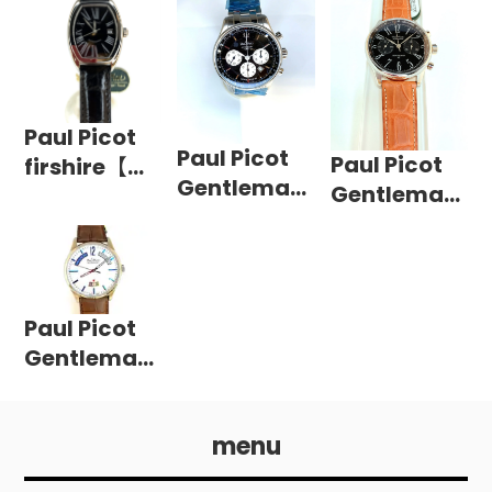
Paul Picot
Paul Picot
Paul Picot
firshire【生
Gentleman
Gentleman
産終了品】
GMT 【生産
42【生産終
終了品】
了品】
Paul Picot
Gentleman
2052SS
menu