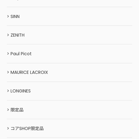
> SINN
> ZENITH
> Paul Picot
> MAURICE LACROIX
> LONGINES
> 限定品
> コアSHOP限定品