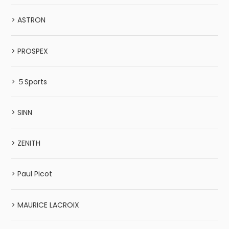
> ASTRON
> PROSPEX
> ５Sports
> SINN
> ZENITH
> Paul Picot
> MAURICE LACROIX