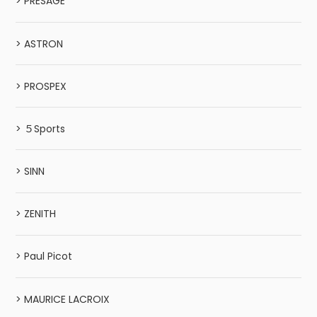
> PRESAGE
> ASTRON
> PROSPEX
> ５Sports
> SINN
> ZENITH
> Paul Picot
> MAURICE LACROIX