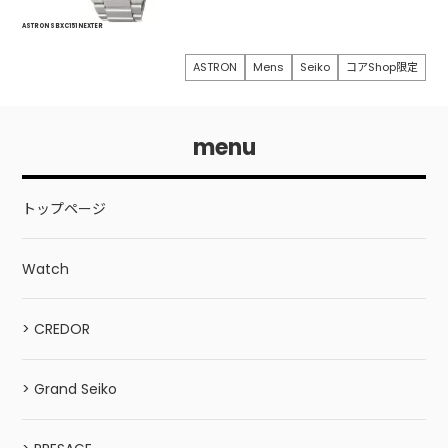
ASTRON SBXC151 NEXTER
ASTRON
Mens
Seiko
コアShop限定
menu
トップページ
Watch
> CREDOR
> Grand Seiko