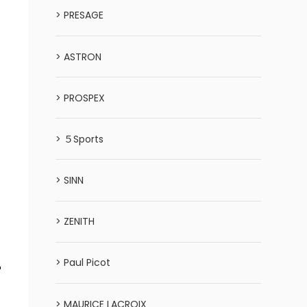
> PRESAGE
> ASTRON
> PROSPEX
> ５Sports
> SINN
> ZENITH
> Paul Picot
> MAURICE LACROIX