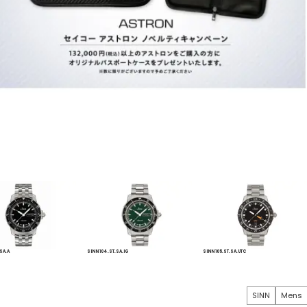
。
.SA.A
SINN 104.ST.SA.IG
SINN 105.ST.SA.UTC
SINN
Mens