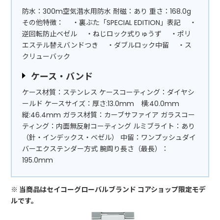
防水：300m空気潜水用防水 耐磁：あり 重さ：168.0g
その他特徴： ・裏ぶた「SPECIAL EDITION」表記 ・
逆回転防止ベゼル ・ねじロック式りゅうず ・ポリ
エステル替えバンドつき ・ダブルロック中留 ・ス
クリューバック
ケース・バンド
ケース材質：ステンレス ケースコーティング：ダイヤシ
ールド ケースサイズ：厚さ:13.0mm 横:40.0mm
縦:46.4mm ガラス材質：カーブサファイア ガラスコー
ティング：内面無反射コーティング ルミブライト：あり
（針・インデックス・ベゼル） 中留：ワンプッシュダイ
バーエクステンダー方式 腕周り長さ（最長）：
195.0mm
※ 当商品はセイコーグローバルブランド コアショップ限定モデ
ルです。