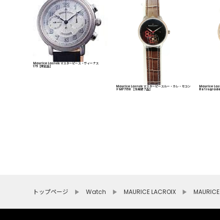
Maurice Lacroix マスターピース・ヴィーナス
175【限定品】
Maurice Lacroix マスターピースルー・カレ・セコン
Maurice Lac
ドMP7158 【生産終了品】
Retrograde
産終了品】
トップページ
Watch
MAURICE LACROIX
MAURI