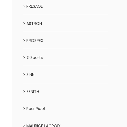
> PRESAGE
> ASTRON
> PROSPEX
> ５Sports
> SINN
> ZENITH
> Paul Picot
> MAURICE LACROIX