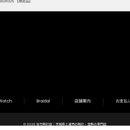
o SBGR325 【限定品】
Watch
Braidal
店舗案内
お支払
© 2026 佐竹時計店｜茨城県土浦市の時計・宝飾の専門店.