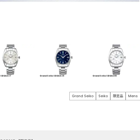
。
o SBGA437
Grand Seiko SBGA439
Grand Seiko SBGA465
Grand Seiko
Seiko
限定品
Mens