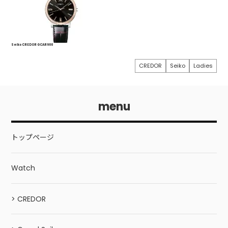
Seiko CREDOR GCAR966
CREDOR
Seiko
Ladies
menu
トップページ
Watch
> CREDOR