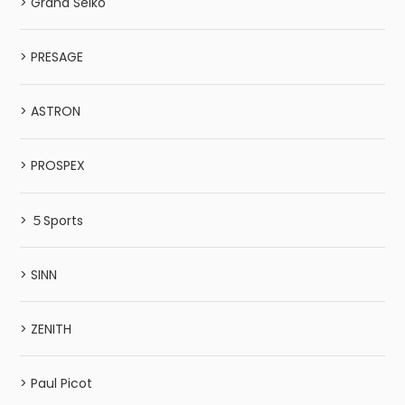
> Grand Seiko
> PRESAGE
> ASTRON
> PROSPEX
> ５Sports
> SINN
> ZENITH
> Paul Picot