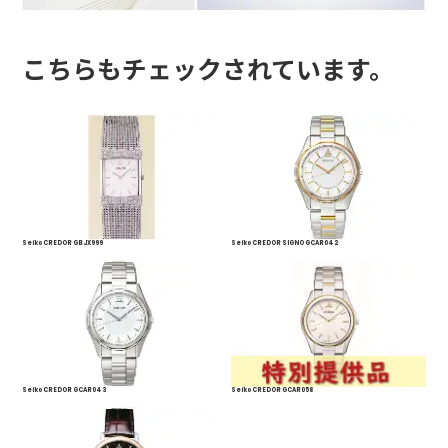
こちらもチェックされています。
Seiko CREDOR GBJX999
Seiko CREDOR SIGNO GCAR042
Seiko CREDOR GCAR043
Seiko CREDOR GCAR058