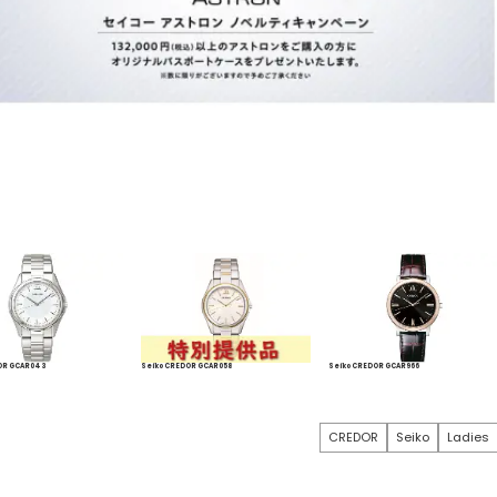
。
OR GCAR043
Seiko CREDOR GCAR058
Seiko CREDOR GCAR966
CREDOR
Seiko
Ladies