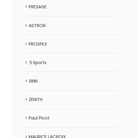
> PRESAGE
> ASTRON
> PROSPEX
> ５Sports
> SINN
> ZENITH
> Paul Picot
> MAURICE LACROIX